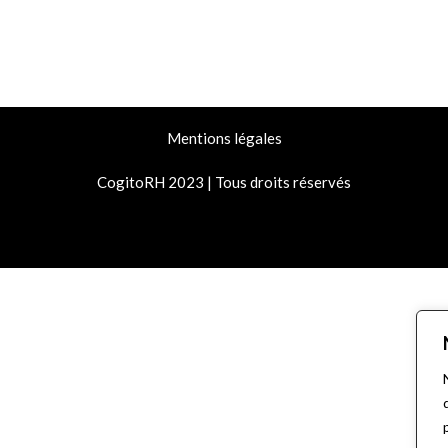
Mentions légales
CogitoRH 2023 | Tous droits réservés
© 2026 CogitoRH
• Construit avec
GeneratePress