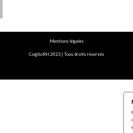
Mentions légales
CogitoRH 2023 | Tous droits réservés
© 2026 CogitoRH
• Construit avec
GeneratePress