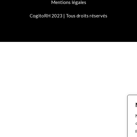
Mentions légales
CogitoRH 2023 | Tous droits réservés
© 2026 CogitoRH
• Construit avec
GeneratePress