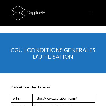
Aller
au
contenu
Menu
CGU | CONDITIONS GENERALES
D’UTILISATION
Définitions des termes
Site
https://www.cogitorh.com/